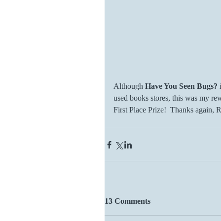
Although 
Have You Seen Bugs? 
used books stores, this was my rewa
First Place Prize!  Thanks again, R
13 Comments