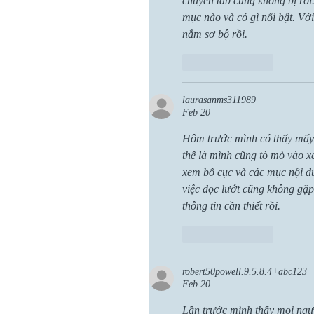
chuyển tab cũng không bị rối.
mục nào và có gì nổi bật. Vớ
nắm sơ bộ rồi.
Like
Reply
laurasanms311989
Feb 20
Hôm trước mình có thấy mấy 
thế là mình cũng tò mò vào x
xem bố cục và các mục nội du
việc đọc lướt cũng không gặp
thông tin cần thiết rồi.
Like
Reply
robert50powell.9.5.8.4+abc123
Feb 20
Lần trước mình thấy mọi ngườ