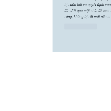
bị cuốn hút và quyết định vào
đã lướt qua một chút để xem 
ràng, không bị rối mắt nên m
Like
Reply