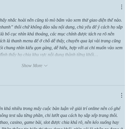
thấy nhắc hoài nên cũng tò mò bấm vào xem thử giao diện thế nào. 
nhanh” thôi chứ không đào sâu nội dung, chủ yếu để ý cách họ sắp 
 là bố cục nhìn khá thoáng, các mục chính được tách ra rõ nên 
ích là thanh menu để ở chỗ dễ thấy, chuyển qua lại vài trang cũng 
i chung nhìn kiểu gọn gàng, dễ hiểu, hợp với ai chỉ muốn vào xem 
Mình thấy họ chia khu vực nội dung thành từng khối…
Show More
ện khá nhiều trong mấy cuộc bàn luận về giải trí online nên có ghé 
ông test sâu từng phần, chỉ lướt qua cách họ sắp xếp trang thôi. 
hao, casino, game bài, slot được chia khá rõ, nên kéo xuống hay 