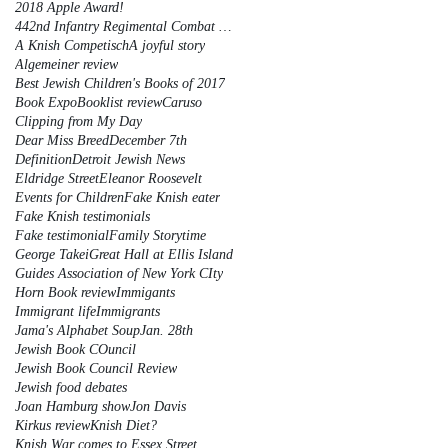
2018 Apple Award!
442nd Infantry Regimental Combat Team
A Knish Competisch
A joyful story
Algemeiner review
Best Jewish Children's Books of 2017
Book Expo
Booklist review
Caruso
Clipping from My Day
Dear Miss Breed
December 7th
Definition
Detroit Jewish News
Eldridge Street
Eleanor Roosevelt
Events for Children
Fake Knish eater
Fake Knish testimonials
Fake testimonial
Family Storytime
George Takei
Great Hall at Ellis Island
Guides Association of New York CIty
Horn Book review
Immigants
Immigrant life
Immigrants
Jama's Alphabet Soup
Jan. 28th
Jewish Book COuncil
Jewish Book Council Review
Jewish food debates
Joan Hamburg show
Jon Davis
Kirkus review
Knish Diet?
Knish War comes to Essex Street