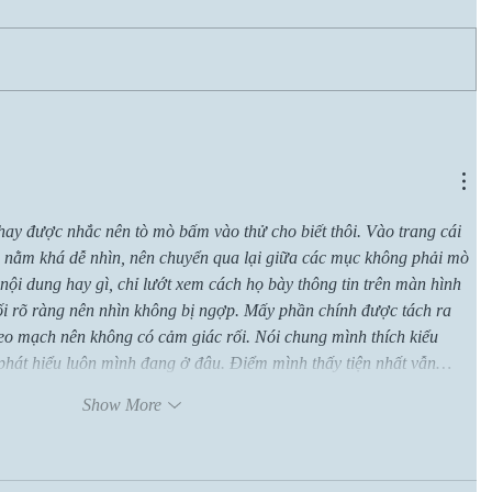
hay được nhắc nên tò mò bấm vào thử cho biết thôi. Vào trang cái 
 nằm khá dễ nhìn, nên chuyển qua lại giữa các mục không phải mò 
nội dung hay gì, chỉ lướt xem cách họ bày thông tin trên màn hình 
hối rõ ràng nên nhìn không bị ngợp. Mấy phần chính được tách ra 
eo mạch nên không có cảm giác rối. Nói chung mình thích kiểu 
 phát hiểu luôn mình đang ở đâu. Điểm mình thấy tiện nhất vẫn…
Show More