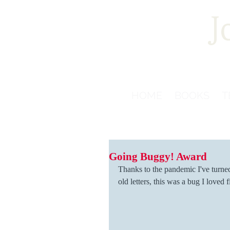
J
HOME
BOOKS
T
Going Buggy! Award
Thanks to the pandemic I've turned
old letters, this was a bug I loved 