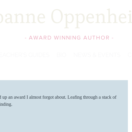
oanne Oppenhe
- AWARD WINNING AUTHOR -
EACHER'S GUIDES
BIO
NEWS & EVENTS
C
 up an award I almost forgot about. Leafing through a stack of 
finding.