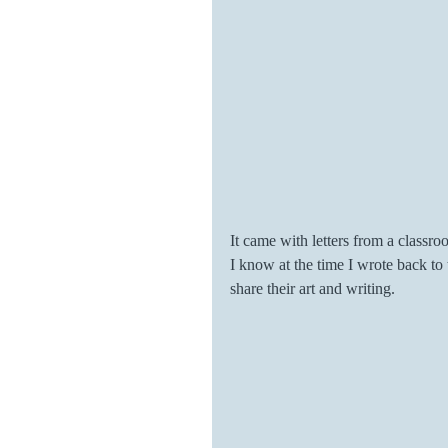
It came with letters from a classr
I know at the time I wrote back to 
share their art and writing. 