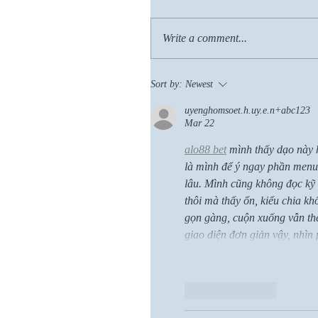
Write a comment...
Sort by:
Newest
uyenghomsoet.h.uy.e.n+abc123
Mar 22
alo88 bet
 mình thấy dạo này 
là mình để ý ngay phần menu
lâu. Mình cũng không đọc kỹ 
thôi mà thấy ổn, kiểu chia k
gọn gàng, cuộn xuống vẫn th
giao diện đơn giản vậy, nhìn
Like
Reply