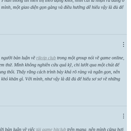
 Phần thông tin hiển thị theo dạng khối, nhìn cái là nhận ra đang ở 
i mình, một giao diện gọn gàng và điều hướng dễ hiểu vậy là đủ để 
người bàn luận về 
rikvip club
 trong một group nói về game online, 
em thử. Mình không nghiên cứu quá kỹ, chỉ lướt qua một chút để 
ng thôi. Thấy rằng cách trình bày khá rõ ràng và ngắn gọn, nên 
 khó khăn gì. Với mình, như vậy là đã đủ để hiểu sơ sơ về những 
i bàn luận về việc 
tải game hitclub
 trên mạng, nên mình cũng hơi 