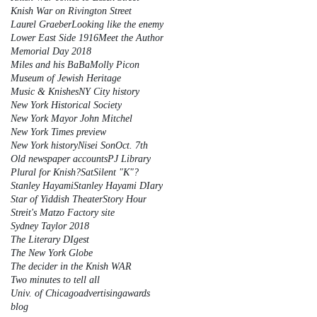
Knish War on Rivington Street
Laurel Graeber
Looking like the enemy
Lower East Side 1916
Meet the Author
Memorial Day 2018
Miles and his BaBa
Molly Picon
Museum of Jewish Heritage
Music & Knishes
NY City history
New York Historical Society
New York Mayor John Mitchel
New York Times preview
New York history
Nisei Son
Oct. 7th
Old newspaper accounts
PJ Library
Plural for Knish?
Sat
Silent "K"?
Stanley Hayami
Stanley Hayami DIary
Star of Yiddish Theater
Story Hour
Streit's Matzo Factory site
Sydney Taylor 2018
The Literary DIgest
The New York Globe
The decider in the Knish WAR
Two minutes to tell all
Univ. of Chicago
advertising
awards
blog