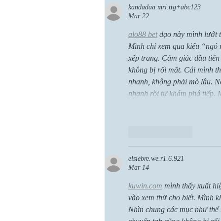
kandadaa.mri.ttg+abc123
Mar 22
alo88 bet
 dạo này mình lướt 
Mình chỉ xem qua kiểu “ngó 
xếp trang. Cảm giác đầu tiên
không bị rối mắt. Cái mình th
nhanh, không phải mò lâu. Nó
nhanh rồi tự khám phá tiếp. 
Like
Reply
elsiebre.we.r1.6.921
Mar 14
kuwin.com
 mình thấy xuất hi
vào xem thử cho biết. Mình kh
Nhìn chung các mục như thể t